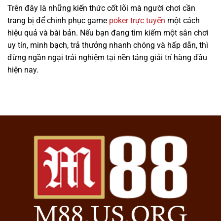
Trên đây là những kiến thức cốt lõi mà người chơi cần
trang bị để chinh phục game
poker trực tuyến
một cách
hiệu quả và bài bản. Nếu bạn đang tìm kiếm một sân chơi
uy tín, minh bạch, trả thưởng nhanh chóng và hấp dẫn, thì
đừng ngần ngại trải nghiệm tại nền tảng giải trí hàng đầu
hiện nay.