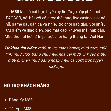
M88
là nhà cái trực tuyến uy tín được cấp phép bởi
PAGCOR, nổi bật với cá cược thể thao, live casino, slot nổ
hũ, game bài, bắn cá và nhiều trò chơi hấp dẫn. Với nhiều
ưu điểm về giao diện, bảo mật cao, khuyến mãi hấp dẫn,
M88 thu hút hơn 2 triệu lượt chơi hằng tháng tại Việt Nam.
Từ khoá tìm kiếm:
m88, m 88, mansionbet, m88 com, m88
link, m88 club, trang chủ m88, nhà cái m88, link vào m88,
m88 bị chặn, m88 đăng nhập, m88 cá cược trực tuyến,
m88 app.
HỖ TRỢ KHÁCH HÀNG
Đăng Ký M88
Tải App M88