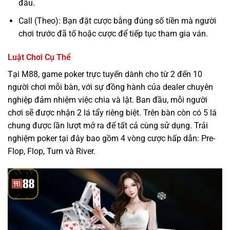
đấu.
Call (Theo): Bạn đặt cược bằng đúng số tiền mà người
chơi trước đã tố hoặc cược để tiếp tục tham gia ván.
Luật Chơi Cụ Thể
Tại M88, game
poker trực tuyến
dành cho từ 2 đến 10
người chơi mỗi bàn, với sự đồng hành của dealer chuyên
nghiệp đảm nhiệm việc chia và lật. Ban đầu, mỗi người
chơi sẽ được nhận 2 lá tẩy riêng biệt. Trên bàn còn có 5 lá
chung được lần lượt mở ra để tất cả cùng sử dụng. Trải
nghiệm poker tại đây bao gồm 4 vòng cược hấp dẫn: Pre-
Flop, Flop, Turn và River.