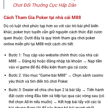
Chơi Đổi Thưởng Cực Hấp Dẫn
Cách Tham Gia Poker tại nhà cái M88
Dù có luật chơi phức tạp hơn so với các trò bài phổ biến
khác,
poker trực tuyến
vẫn giữ nguyên cách thức đặt cược
quen thuộc. Dưới đây là quy trình tham gia chơi poker
online miễn phí tại M88 một cách chi tiết:
Bước 1: Truy cập vào website chính thức của nhà cái
M88 → Đăng ký hoặc đăng nhập tài khoản → Nạp tiền
vào ví game để đủ điều kiện tham gia cá cược.
Bước 2: Vào mục “Game bài M88” → Chọn sảnh casino
yêu thích và tìm đến trò chơi Poker.
Bước 3: Dealer sẽ chia cho bạn 2 lá bài tẩy → Tiến hành
đặt cược vòng đầu tiên và tiếp tục qua các vòng sau (có
thể chọn All-In nếu muốn) → Kết hợp bài tẩy với các lá
bài chung được lật để xây dựng bộ bài mạnh nhất.