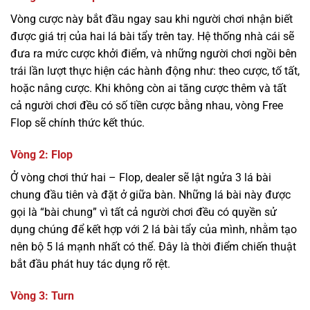
Vòng cược này bắt đầu ngay sau khi người chơi nhận biết
được giá trị của hai lá bài tẩy trên tay. Hệ thống nhà cái sẽ
đưa ra mức cược khởi điểm, và những người chơi ngồi bên
trái lần lượt thực hiện các hành động như: theo cược, tố tất,
hoặc nâng cược. Khi không còn ai tăng cược thêm và tất
cả người chơi đều có số tiền cược bằng nhau, vòng Free
Flop sẽ chính thức kết thúc.
Vòng 2: Flop
Ở vòng chơi thứ hai – Flop, dealer sẽ lật ngửa 3 lá bài
chung đầu tiên và đặt ở giữa bàn. Những lá bài này được
gọi là “bài chung” vì tất cả người chơi đều có quyền sử
dụng chúng để kết hợp với 2 lá bài tẩy của mình, nhằm tạo
nên bộ 5 lá mạnh nhất có thể. Đây là thời điểm chiến thuật
bắt đầu phát huy tác dụng rõ rệt.
Vòng 3: Turn