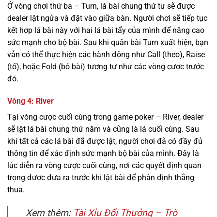
Ở vòng chơi thứ ba – Turn, lá bài chung thứ tư sẽ được
dealer lật ngửa và đặt vào giữa bàn. Người chơi sẽ tiếp tục
kết hợp lá bài này với hai lá bài tẩy của mình để nâng cao
sức mạnh cho bộ bài. Sau khi quân bài Turn xuất hiện, bạn
vẫn có thể thực hiện các hành động như Call (theo), Raise
(tố), hoặc Fold (bỏ bài) tương tự như các vòng cược trước
đó.
Vòng 4: River
Tại vòng cược cuối cùng trong game poker – River, dealer
sẽ lật lá bài chung thứ năm và cũng là lá cuối cùng. Sau
khi tất cả các lá bài đã được lật, người chơi đã có đầy đủ
thông tin để xác định sức mạnh bộ bài của mình. Đây là
lúc diễn ra vòng cược cuối cùng, nơi các quyết định quan
trọng được đưa ra trước khi lật bài để phân định thắng
thua.
Xem thêm:
Tài Xỉu Đổi Thưởng – Trò