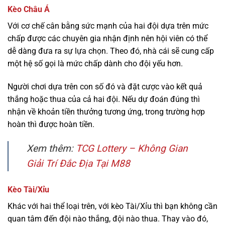
Kèo Châu Á
Với cơ chế cân bằng sức mạnh của hai đội dựa trên mức
chấp được các chuyên gia nhận định nên hội viên có thể
dễ dàng đưa ra sự lựa chọn. Theo đó, nhà cái sẽ cung cấp
một hệ số gọi là mức chấp dành cho đội yếu hơn.
Người chơi dựa trên con số đó và đặt cược vào kết quả
thắng hoặc thua của cả hai đội. Nếu dự đoán đúng thì
nhận về khoản tiền thưởng tương ứng, trong trường hợp
hoàn thì được hoàn tiền.
Xem thêm:
TCG Lottery – Không Gian
Giải Trí Đắc Địa Tại M88
Kèo Tài/Xỉu
Khác với hai thể loại trên, với kèo Tài/Xỉu thì bạn không cần
quan tâm đến đội nào thắng, đội nào thua. Thay vào đó,