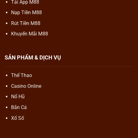
Tải App M88
Nạp Tiền M88
Rút Tiền M88
Khuyến Mãi M88
SẢN PHẨM & DỊCH VỤ
Thể Thao
Casino Online
Nổ Hũ
Bắn Cá
Xổ Số