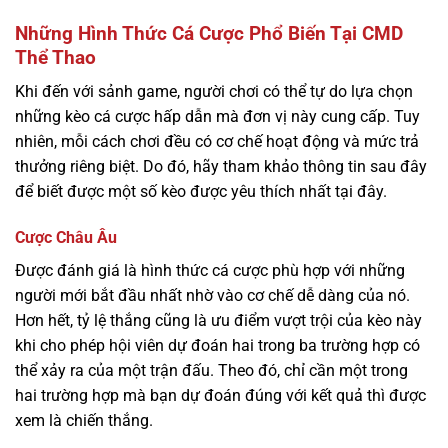
Những Hình Thức Cá Cược Phổ Biến Tại CMD
Thể Thao
Khi đến với sảnh game, người chơi có thể tự do lựa chọn
những kèo cá cược hấp dẫn mà đơn vị này cung cấp. Tuy
nhiên, mỗi cách chơi đều có cơ chế hoạt động và mức trả
thưởng riêng biệt. Do đó, hãy tham khảo thông tin sau đây
để biết được một số kèo được yêu thích nhất tại đây.
Cược Châu Âu
Được đánh giá là hình thức cá cược phù hợp với những
người mới bắt đầu nhất nhờ vào cơ chế dễ dàng của nó.
Hơn hết, tỷ lệ thắng cũng là ưu điểm vượt trội của kèo này
khi cho phép hội viên dự đoán hai trong ba trường hợp có
thể xảy ra của một trận đấu. Theo đó, chỉ cần một trong
hai trường hợp mà bạn dự đoán đúng với kết quả thì được
xem là chiến thắng.