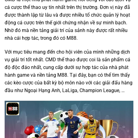
cá cược thể thao uy tín nhất trên thị trường. Đơn vị này đã
được thành lập từ lâu và được nhiều tổ chức quản lý hoạt
động cá cược trên thế giới chứng nhận về sự minh bạch.
Nhờ đó mà nền tảng giải trí của sảnh này được rất nhiều
nhà cái hợp tác, trong đó có M88.
Với mục tiêu mang đến cho hội viên của mình những dịch
vụ giải trí tốt nhất.
CMD thể thao
được coi là sản phẩm cá
độ độc đáo nhất, cung cấp dưới sự hợp tác của nhà phát
hành game và nền tảng M88. Tại đây, bạn có thể tìm thấy
các kèo cược của bất kỳ bộ môn nào với các giải đấu hàng
đầu như Ngoại Hạng Anh, LaLiga, Champion League, …