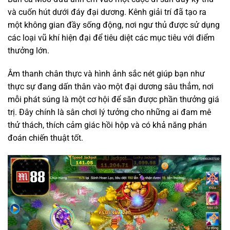
và cuốn hút dưới đáy đại dương. Kênh giải trí đã tạo ra
một không gian đầy sống động, nơi ngư thủ được sử dụng
các loại vũ khí hiện đại để tiêu diệt các mục tiêu với điểm
thưởng lớn.
Âm thanh chân thực và hình ảnh sắc nét giúp bạn như
thực sự đang dấn thân vào một đại dương sâu thẳm, nơi
mỗi phát súng là một cơ hội để săn được phần thưởng giá
trị. Đây chính là sân chơi lý tưởng cho những ai đam mê
thử thách, thích cảm giác hồi hộp và có khả năng phán
đoán chiến thuật tốt.