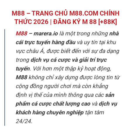
M88 – TRANG CHỦ M88.COM CHÍNH
THỨC 2026 | ĐĂNG KÝ M 88 [+88K]
M88
– marera.io
là một trong những
nhà
cái trực tuyến hàng đầu
và uy tín tại khu
vực châu Á, được biết đến với sự đa dạng
trong
dịch vụ cá cược và giải trí trực
tuyến
. Với hơn một thập kỷ hoạt động,
M88
không chỉ xây dựng được lòng tin từ
cộng đồng người chơi mà còn khẳng
định vị thế của mình thông qua các
sản
phẩm cá cược chất lượng cao
và
dịch vụ
khách hàng chuyên nghiệp
tận tâm
24/24.