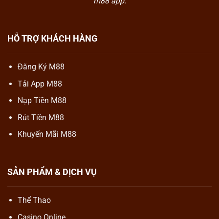
m88 app.
HỖ TRỢ KHÁCH HÀNG
Đăng Ký M88
Tải App M88
Nạp Tiền M88
Rút Tiền M88
Khuyến Mãi M88
SẢN PHẨM & DỊCH VỤ
Thể Thao
Casino Online